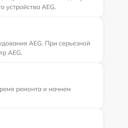
о устройства AEG.
удования AEG. При серьезной
тр AEG.
время ремонта и начнем