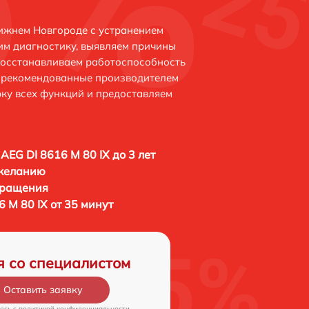
Нижнем Новгороде с устранением
м диагностику, выявляем причины
восстанавливаем работоспособность
и рекомендованные производителем
рку всех функций и предоставляем
AEG DI 8616 M 80 IX до 3 лет
 желанию
бращения
 M 80 IX от 35 минут
я со специалистом
Оставить заявку
есь c
политикой конфиденциальности