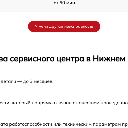
от 60 мин
M
от 60 мин
У меня другая неисправность
M
от 60 мин
от 60 мин
ва сервисного центра в Нижнем
от 60 мин
 детали — до 3 месяцев.
от 60 мин
от 60 мин
ости, который напрямую связан с качеством проведенн
от 60 мин
рата работоспособности или техническим параметрам п