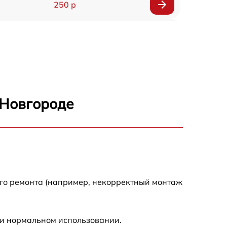
250 р
750 р
920 р
1290 р
 Новгороде
550 р
1790 р
550 р
ого ремонта (например, некорректный монтаж
1990 р
ри нормальном использовании.