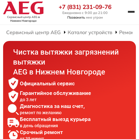
+7 (831) 231-09-76
Ежедневно с 9:00 до 21:00
Сервисный центр AEG
в
Позвонить
мне утром
Нижнем Новгороде
Сервисный центр AEG
Каталог устройств
Ремонт
Чистка вытяжки загрязнений
вытяжки
AEG в Нижнем Новгороде
Официальный сервис
Гарантийное обслуживание
до 3 лет
Диагностика за наш счет,
ремонт по желанию
Бесплатный выезд курьера
в день обращения
Срочный ремонт
от 35 минут