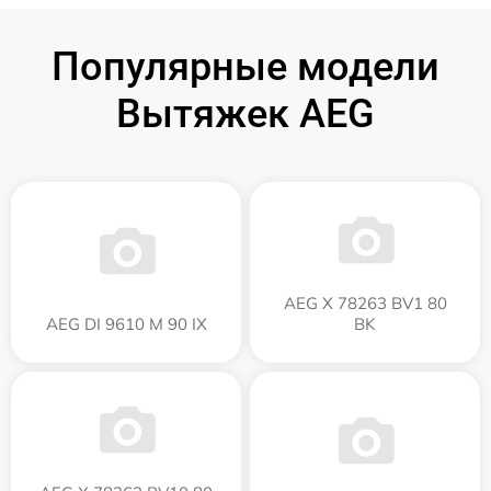
Популярные модели
Вытяжек AEG
AEG X 78263 BV1 80
AEG DI 9610 M 90 IX
BK