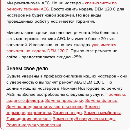
Мы ремонтируем AEG. Наши мастера -
специалисты по
ремонту техники AEG
. Восстановить модель DEM 120 C для
мастеров не будет новой задачей. На все виды
проведенных работ у нас имеется гарантия.
Минимальные сроки выполнения ремонта. Мы большая
сеть мастерских техники AEG. Мы имеем более 20 тыс.
запчастей. И возможно на наших складах
уже имеется
запчасть на модель DEM 120 C
. При заказе ремонта на
сайте - предоставляется скидка -25%.
Знаем свое дело
Будьте уверены в профессионализме наших мастеров - они
с уверенностью выполнят ремонт AEG DEM 120 C. По
данным наших мастеров в Нижнем Новгороде по ремонту
AEG, наиболее востребованы следующие услуги:
Промывка
водяного фильтра
,
Замена прокладки
,
Замена фланца
,
Замена предохранительного клапана
,
Замена
термопредохранителя
,
Замена анода
,
Замена мембраны
,
Ликвидация протечек
,
Замена труб поступления воды
,
Ремонт модуля управления
.