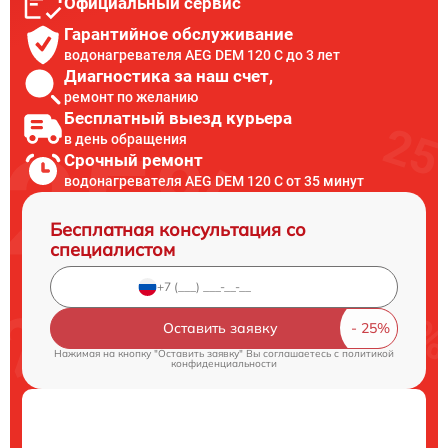
Официальный сервис
Гарантийное обслуживание
водонагревателя AEG DEM 120 C до 3 лет
Диагностика за наш счет,
ремонт по желанию
Бесплатный выезд курьера
в день обращения
Срочный ремонт
водонагревателя AEG DEM 120 C от 35 минут
Бесплатная консультация со
специалистом
Оставить заявку
Нажимая на кнопку "Оставить заявку" Вы соглашаетесь c
политикой
конфиденциальности