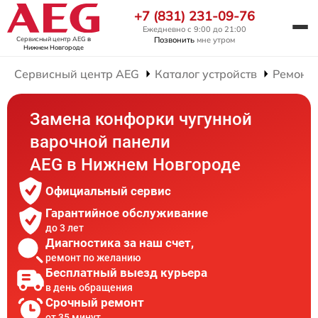
+7 (831) 231-09-76
Ежедневно с 9:00 до 21:00
Сервисный центр AEG
в
Позвонить
мне утром
Нижнем Новгороде
Сервисный центр AEG
Каталог устройств
Ремонт
Замена конфорки чугунной
варочной панели
AEG в Нижнем Новгороде
Официальный сервис
Гарантийное обслуживание
до 3 лет
Диагностика за наш счет,
ремонт по желанию
Бесплатный выезд курьера
в день обращения
Срочный ремонт
от 35 минут