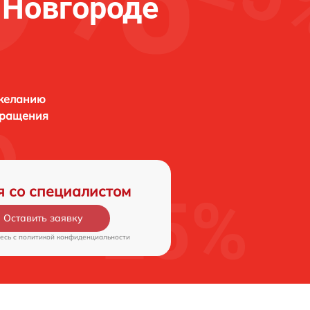
 Новгороде
 желанию
бращения
я со специалистом
Оставить заявку
есь c
политикой конфиденциальности