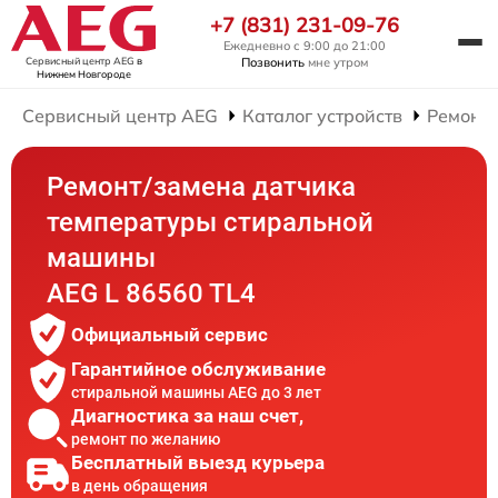
+7 (831) 231-09-76
Ежедневно с 9:00 до 21:00
Сервисный центр AEG
в
Позвонить
мне утром
Нижнем Новгороде
Сервисный центр AEG
Каталог устройств
Ремонт
Ремонт/замена датчика
температуры стиральной
машины
AEG L 86560 TL4
Официальный сервис
Гарантийное обслуживание
стиральной машины AEG до 3 лет
Диагностика за наш счет,
ремонт по желанию
Бесплатный выезд курьера
в день обращения