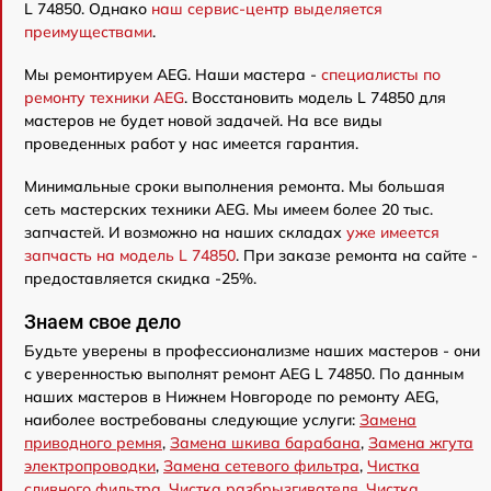
L 74850. Однако
наш сервис-центр выделяется
преимуществами
.
Мы ремонтируем AEG. Наши мастера -
специалисты по
ремонту техники AEG
. Восстановить модель L 74850 для
мастеров не будет новой задачей. На все виды
проведенных работ у нас имеется гарантия.
Минимальные сроки выполнения ремонта. Мы большая
сеть мастерских техники AEG. Мы имеем более 20 тыс.
запчастей. И возможно на наших складах
уже имеется
запчасть на модель L 74850
. При заказе ремонта на сайте -
предоставляется скидка -25%.
Знаем свое дело
Будьте уверены в профессионализме наших мастеров - они
с уверенностью выполнят ремонт AEG L 74850. По данным
наших мастеров в Нижнем Новгороде по ремонту AEG,
наиболее востребованы следующие услуги:
Замена
приводного ремня
,
Замена шкива барабана
,
Замена жгута
электропроводки
,
Замена сетевого фильтра
,
Чистка
сливного фильтра
,
Чистка разбрызгивателя
,
Чистка