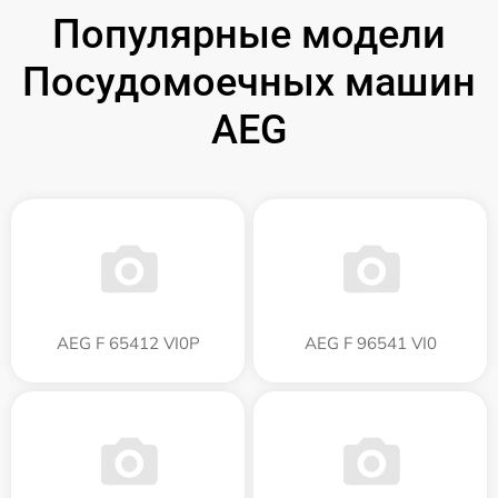
Популярные модели
Посудомоечных машин
AEG
AEG F 65412 VI0P
AEG F 96541 VI0