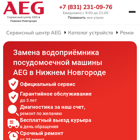
+7 (831) 231-09-76
Ежедневно с 9:00 до 21:00
Сервисный центр AEG
в
Позвонить
мне утром
Нижнем Новгороде
Сервисный центр AEG
Каталог устройств
Ремонт
Замена водоприёмника
посудомоечной машины
AEG в Нижнем Новгороде
Официальный сервис
Гарантийное обслуживание
до 3 лет
Диагностика за наш счет,
ремонт по желанию
Бесплатный выезд курьера
в день обращения
Срочный ремонт
от 35 минут