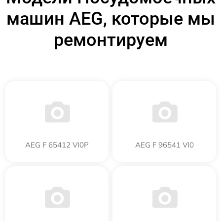
машин AEG, которые мы
ремонтируем
AEG F 65412 VI0P
AEG F 96541 VI0