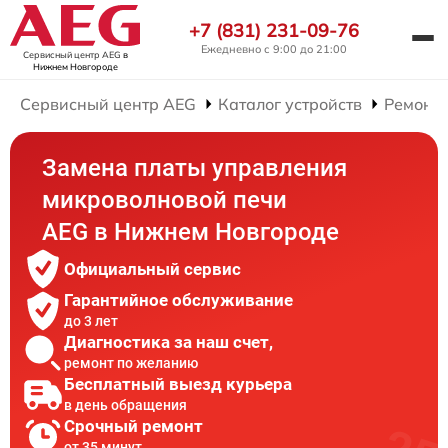
+7 (831) 231-09-76
Ежедневно с 9:00 до 21:00
Сервисный центр AEG
в
Нижнем Новгороде
Сервисный центр AEG
Каталог устройств
Ремонт
Замена платы управления
микроволновой печи
AEG в Нижнем Новгороде
Официальный сервис
Гарантийное обслуживание
до 3 лет
Диагностика за наш счет,
ремонт по желанию
Бесплатный выезд курьера
в день обращения
Срочный ремонт
от 35 минут