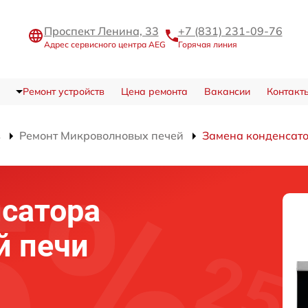
Проспект Ленина, 33
+7 (831) 231-09-76
Адрес сервисного центра AEG
Горячая линия
Ремонт устройств
Цена ремонта
Вакансии
Контакт
в
Ремонт Микроволновых печей
Замена конденсат
сатора
й печи