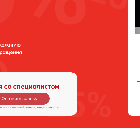
 желанию
бращения
я со специалистом
Оставить заявку
есь c
политикой конфиденциальности