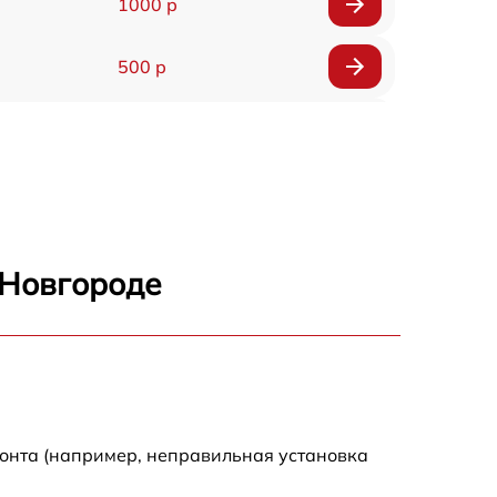
1000 р
500 р
500 р
450 р
500 р
 Новгороде
500 р
500 р
500 р
монта (например, неправильная установка