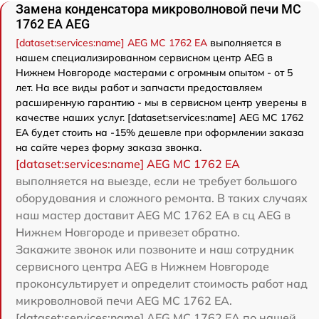
Замена конденсатора микроволновой печи MC
1762 EA AEG
[dataset:services:name] AEG MC 1762 EA
выполняется в
нашем специализированном сервисном центр AEG в
Нижнем Новгороде мастерами с огромным опытом - от 5
лет. На все виды работ и запчасти предоставляем
расширенную гарантию - мы в сервисном центр уверены в
качестве наших услуг. [dataset:services:name] AEG MC 1762
EA будет стоить на -15% дешевле при оформлении заказа
на сайте через форму заказа звонка.
[dataset:services:name] AEG MC 1762 EA
выполняется на выезде, если не требует большого
оборудования и сложного ремонта. В таких случаях
наш мастер доставит AEG MC 1762 EA в сц AEG в
Нижнем Новгороде и привезет обратно.
Закажите звонок или позвоните и наш сотрудник
сервисного центра AEG в Нижнем Новгороде
проконсультирует и определит стоимость работ над
микроволновой печи AEG MC 1762 EA.
[dataset:services:name] AEG MC 1762 EA по нашей