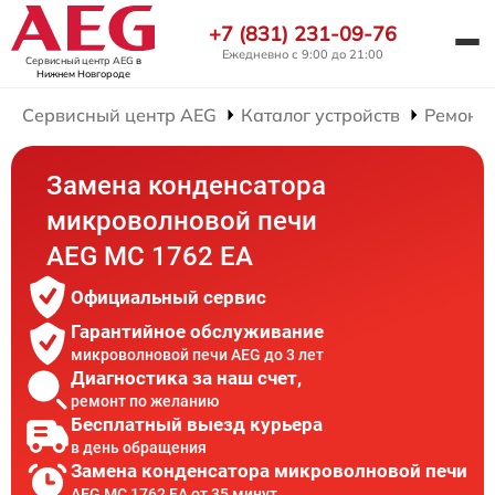
+7 (831) 231-09-76
Ежедневно с 9:00 до 21:00
Сервисный центр AEG
в
Нижнем Новгороде
Сервисный центр AEG
Каталог устройств
Ремонт
Замена конденсатора
микроволновой печи
AEG MC 1762 EA
Официальный сервис
Гарантийное обслуживание
микроволновой печи AEG до 3 лет
Диагностика за наш счет,
ремонт по желанию
Бесплатный выезд курьера
в день обращения
Замена конденсатора микроволновой печи
AEG MC 1762 EA от 35 минут