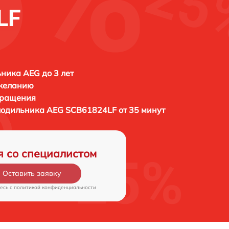
LF
ника AEG до 3 лет
 желанию
бращения
олодильника
AEG SCB61824LF от 35 минут
я со специалистом
Оставить заявку
есь c
политикой конфиденциальности