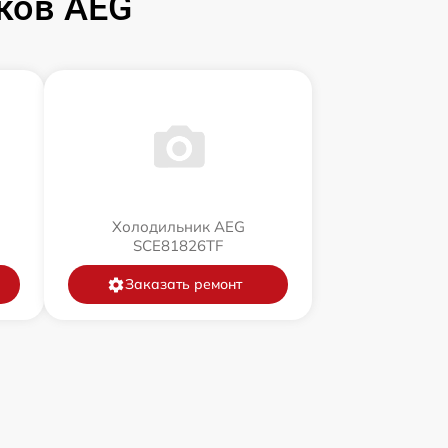
ков AEG
Холодильник AEG
SCE81826TF
Заказать ремонт