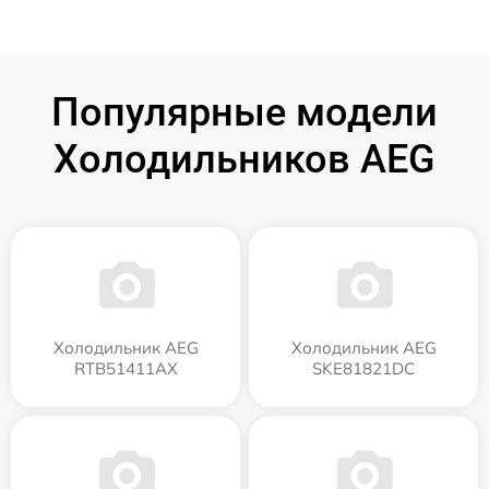
Популярные модели
Холодильников AEG
Холодильник AEG
Холодильник AEG
RTB51411AX
SKE81821DC