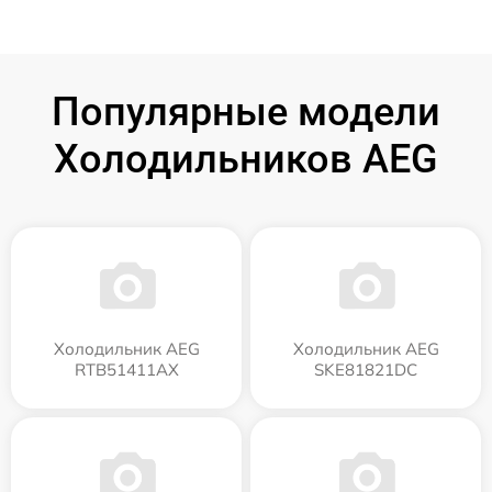
Популярные модели
Холодильников AEG
Холодильник AEG
Холодильник AEG
RTB51411AX
SKE81821DC