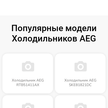
Популярные модели
Холодильников AEG
Холодильник AEG
Холодильник AEG
RTB51411AX
SKE81821DC