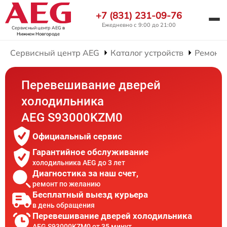
+7 (831) 231-09-76
Ежедневно с 9:00 до 21:00
Сервисный центр AEG
в
Нижнем Новгороде
Сервисный центр AEG
Каталог устройств
Ремонт
Перевешивание дверей
холодильника
AEG S93000KZM0
Официальный сервис
Гарантийное обслуживание
холодильника AEG до 3 лет
Диагностика за наш счет,
ремонт по желанию
Бесплатный выезд курьера
в день обращения
Перевешивание дверей холодильника
AEG S93000KZM0 от 35 минут