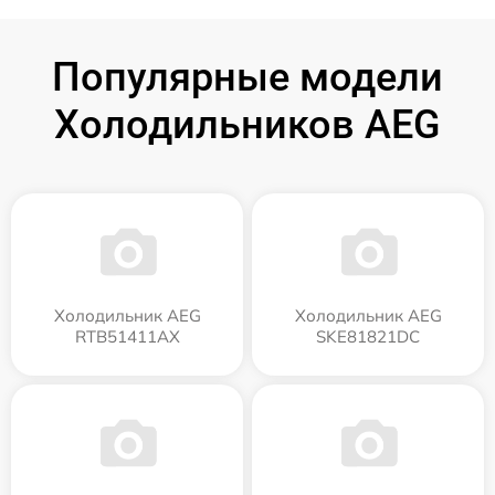
Популярные модели
Холодильников AEG
Холодильник AEG
Холодильник AEG
RTB51411AX
SKE81821DC