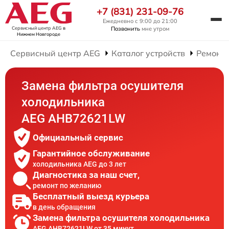
+7 (831) 231-09-76
Ежедневно с 9:00 до 21:00
Сервисный центр AEG
в
Позвонить
мне утром
Нижнем Новгороде
Сервисный центр AEG
Каталог устройств
Ремонт
Замена фильтра осушителя
холодильника
AEG AHB72621LW
Официальный сервис
Гарантийное обслуживание
холодильника AEG до 3 лет
Диагностика за наш счет,
ремонт по желанию
Бесплатный выезд курьера
в день обращения
Замена фильтра осушителя холодильника
AEG AHB72621LW от 35 минут