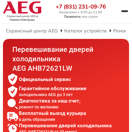
+7 (831) 231-09-76
Ежедневно с 9:00 до 21:00
Сервисный центр AEG
в
Позвонить
мне утром
Нижнем Новгороде
Сервисный центр AEG
Каталог устройств
Ремонт
Перевешивание дверей
холодильника
AEG AHB72621LW
Официальный сервис
Гарантийное обслуживание
холодильника AEG до 3 лет
Диагностика за наш счет,
ремонт по желанию
Бесплатный выезд курьера
в день обращения
Перевешивание дверей холодильника
AEG AHB72621LW от 35 минут