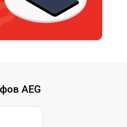
афов AEG