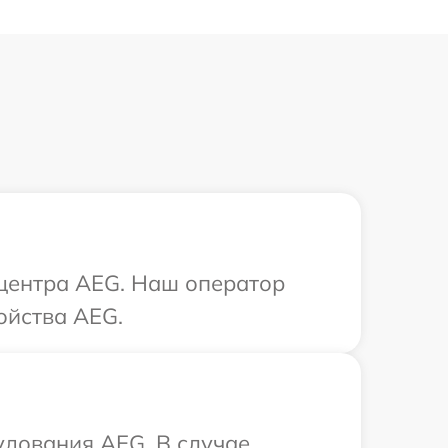
 центра AEG. Наш оператор
ойства AEG.
удования AEG. В случае