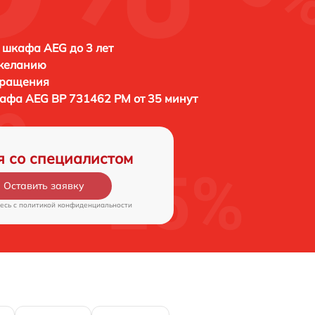
 шкафа AEG до 3 лет
 желанию
бращения
кафа
AEG BP 731462 PM от 35 минут
я со специалистом
Оставить заявку
есь c
политикой конфиденциальности