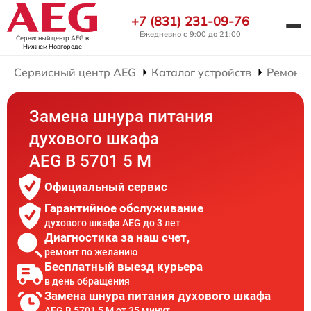
+7 (831) 231-09-76
Ежедневно с 9:00 до 21:00
Сервисный центр AEG
в
Нижнем Новгороде
Сервисный центр AEG
Каталог устройств
Ремонт
Замена шнура питания
духового шкафа
AEG B 5701 5 M
Официальный сервис
Гарантийное обслуживание
духового шкафа AEG до 3 лет
Диагностика за наш счет,
ремонт по желанию
Бесплатный выезд курьера
в день обращения
Замена шнура питания духового шкафа
AEG B 5701 5 M от 35 минут